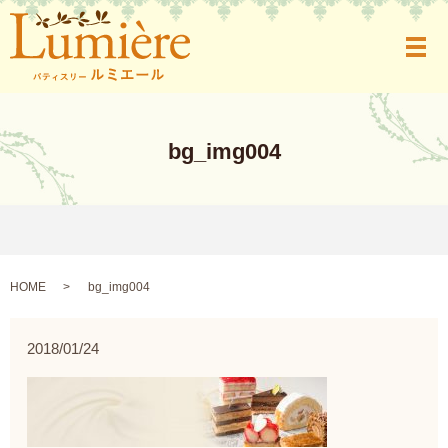
メ
bg_img004
HOME
bg_img004
2018/01/24